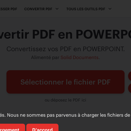
SSER PDF
CONVERTIR PDF
TOUS LES OUTILS PDF
vertir PDF en POWERP
Convertissez vos PDF en POWERPOINT.
Alimenté par
Solid Documents
.
Sélectionner le fichier PDF
ou déposez le PDF ici
. Nous ne sommes pas parvenus à charger les fichiers de 
argement
D'accord