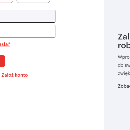
Zal
ro
asła?
Wprow
do sw
zwięk
?
Załóż konto
Zobac