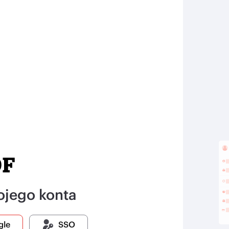
ojego konta
gle
SSO