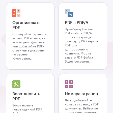
Организовать
PDF в PDF/A
PDF
Преобразуйте ваш
PDF-файл в PDF/A,
Сортируйте страницы
соответствующую
вашего PDF-файла, как
стандарту ISO версию
вам угодно. Удаляйте
PDF для
или добавляйте PDF-
долгосрочного
страницы в документ
хранения. Формат
по своему
вашего PDF-файла
усмотрению.
будет сохранен.
Восстановить
Номера страниц
PDF
Легко добавляйте
номера страниц в PDF
Восстановите
документы. Выберите
поврежденный PDF
положение, размеры,