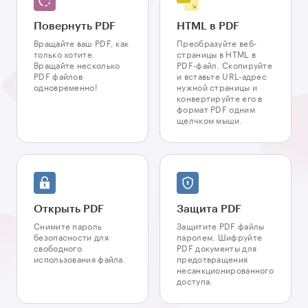
Повернуть PDF
HTML в PDF
Вращайте ваш PDF, как
Преобразуйте веб-
только хотите.
страницы в HTML в
Вращайте несколько
PDF-файл. Скопируйте
PDF файлов
и вставьте URL-адрес
одновременно!
нужной страницы и
конвертируйте его в
формат PDF одним
щелчком мыши.
Открыть PDF
Защита PDF
Снимите пароль
Защитите PDF файлы
безопасности для
паролем. Шифруйте
свободного
PDF документы для
использования файла.
предотвращения
несанкционированного
доступа.