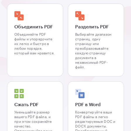
Объединить PDF
Разделить PDF
Объединяйте PDF
Выбирайте диапазон
файлы и упорядочите
страниц, одну
их легко и быстро в
страницу или
любом порядке,
преобразовывайте
который вам нравится.
каждую страницу
документа в
независимый PDF-
файл.
Сжать PDF
PDF в Word
Уменьшайте размер
Конвертируйте ваши
вашего PDF файла, и
PDF файлы в легко
при этом сохраняйте
редактируемые DOC и
качество.
DOCX документы.
Оптимизируйте ваши
Преобразованный