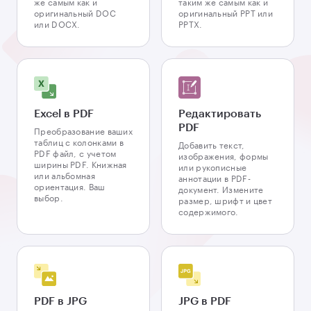
же самым как и
таким же самым как и
оригинальный DOC
оригинальный PPT или
или DOCX.
PPTX.
Excel в PDF
Редактировать
PDF
Преобразование ваших
таблиц с колонками в
Добавить текст,
PDF файл, с учетом
изображения, формы
ширины PDF. Книжная
или рукописные
или альбомная
аннотации в PDF-
ориентация. Ваш
документ. Измените
выбор.
размер, шрифт и цвет
содержимого.
PDF в JPG
JPG в PDF