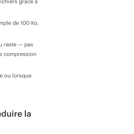
fichiers grâce à
emple de 100 Ko,
du reste — pas
r la compression
te ou lorsque
éduire la