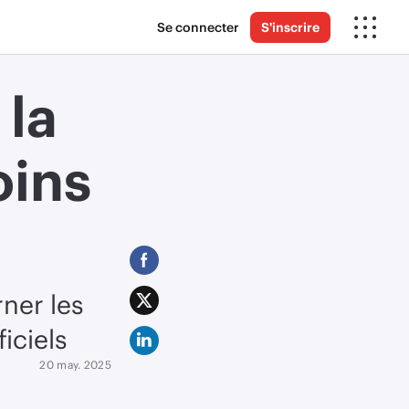
Se connecter
S'inscrire
la
oins
ner les
ficiels
20 may. 2025