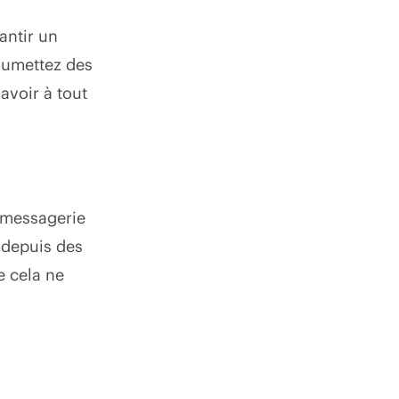
rantir un
soumettez des
avoir à tout
 messagerie
é depuis des
e cela ne