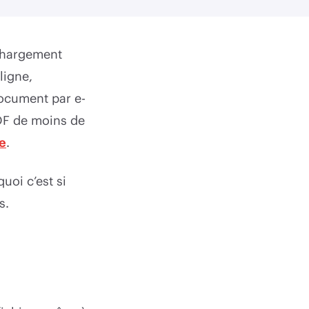
échargement
ligne,
document par e-
PDF de moins de
le
.
uoi c’est si
s.