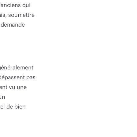
 anciens qui
mis, soumettre
us demande
 généralement
 dépassent pas
ent vu une
 Un
iel de bien