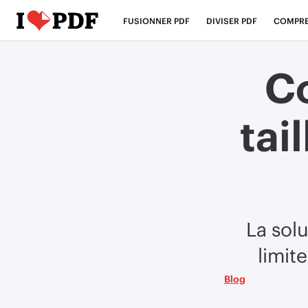
FUSIONNER PDF
DIVISER PDF
COMPRE
C
tai
La sol
limite
Blog