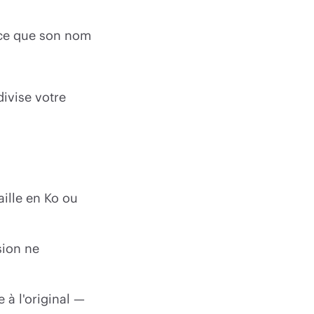
t ce que son nom
divise votre
aille en Ko ou
sion ne
 à l'original —