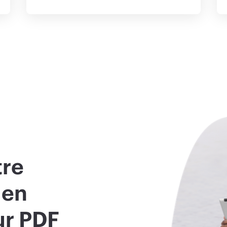
tre
 en
ur PDF