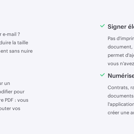
Signer é
 e-mail ?
Pas d'impri
uire la taille
document, ut
ment sans nuire
permet d'aj
vous n'avez
Numéris
ur un
Contrats, r
ifier pour
documents, 
e PDF : vous
l'applicati
outer vos
créer une a