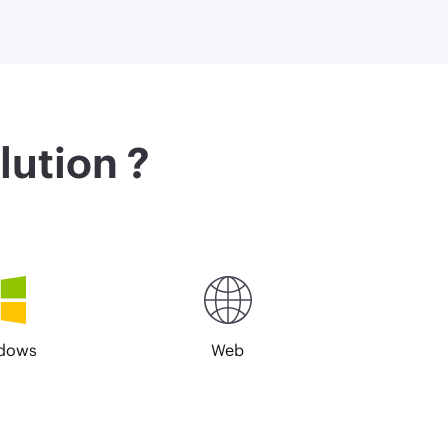
lution ?
dows
Web