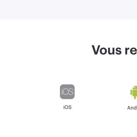
Vous re
iOS
And