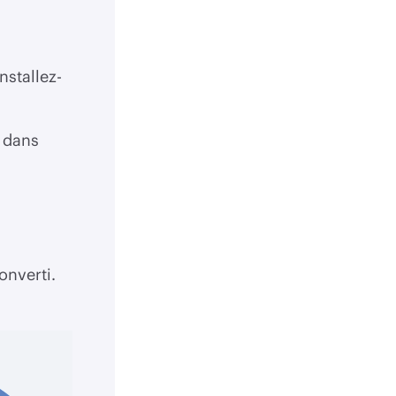
stallez-
 dans
onverti.