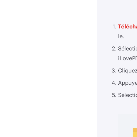
Téléch
le.
Sélect
iLoveP
Cliquez
Appuye
Sélect