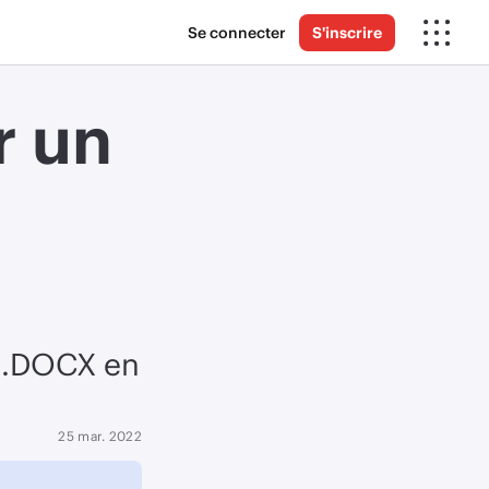
Se connecter
S'inscrire
r un
n .DOCX en
25 mar. 2022