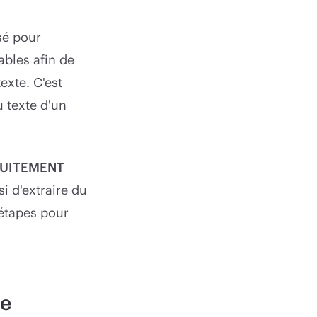
sé pour
ables afin de
exte. C'est
u texte d'un
ATUITEMENT
i d'extraire du
étapes pour
ne