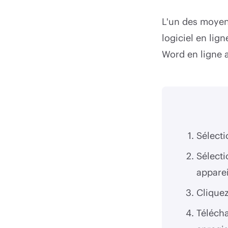
L'un des moyens
logiciel en lig
Word en ligne 
Sélect
Sélecti
appare
Clique
Télécha