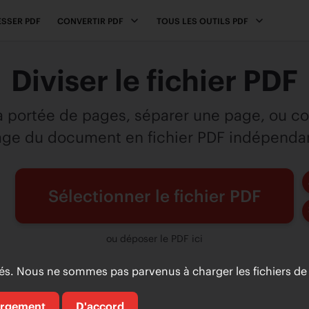
SSER PDF
CONVERTIR PDF
TOUS LES OUTILS PDF
Diviser le fichier PDF
a portée de pages, séparer une page, ou c
ge du document en fichier PDF indépenda
Sélectionner le fichier PDF
ou déposer le PDF ici
. Nous ne sommes pas parvenus à charger les fichiers de 
argement
D'accord