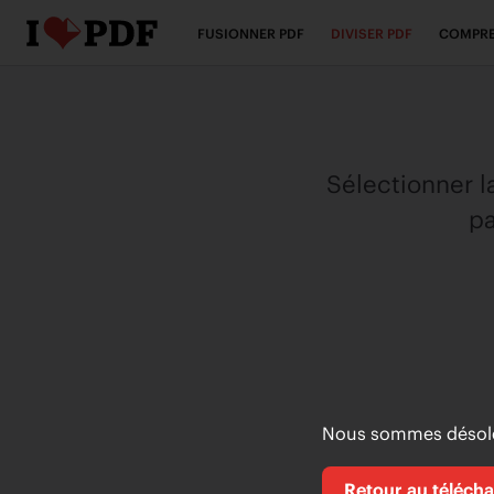
FUSIONNER PDF
DIVISER PDF
COMPRE
Sélectionner l
pa
Nous sommes désolés
Retour au téléch