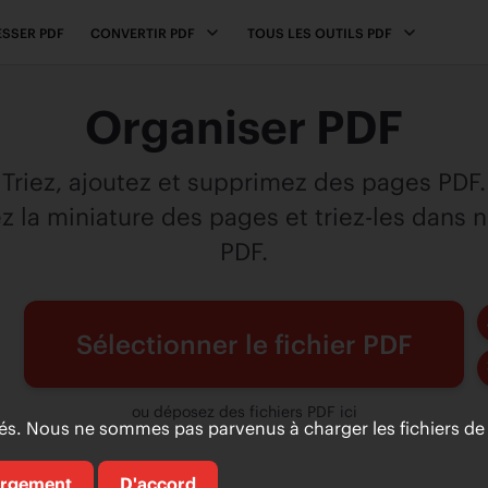
SSER PDF
CONVERTIR PDF
TOUS LES OUTILS PDF
Organiser PDF
Triez, ajoutez et supprimez des pages PDF.
 la miniature des pages et triez-les dans 
PDF.
Sélectionner le fichier PDF
ou déposez des fichiers PDF ici
. Nous ne sommes pas parvenus à charger les fichiers de 
argement
D'accord