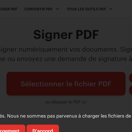
SSER PDF
CONVERTIR PDF
TOUS LES OUTILS PDF
Signer PDF
r signer numériquement vos documents. Si
 ou envoyez une demande de signature à 
Sélectionner le fichier PDF
ou déposer le PDF ici
. Nous ne sommes pas parvenus à charger les fichiers de 
argement
D'accord