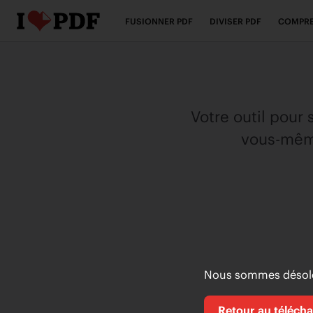
FUSIONNER PDF
DIVISER PDF
COMPRE
Votre outil pou
vous-même
Nous sommes désolés
Retour au téléch