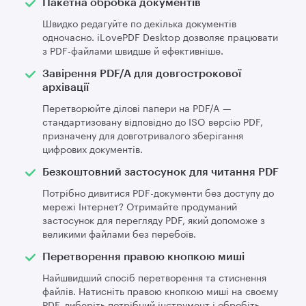
Пакетна обробка документів
Швидко редагуйте по декілька документів
одночасно. iLovePDF Desktop дозволяє працювати
з PDF-файлами швидше й ефективніше.
Завірення PDF/A для довгострокової
архівації
Перетворюйте ділові папери на PDF/A —
стандартизовану відповідно до ISO версію PDF,
призначену для довготривалого зберігання
цифрових документів.
Безкоштовний застосунок для читання PDF
Потрібно дивитися PDF-документи без доступу до
мережі Інтернет? Отримайте продуманий
застосунок для перегляду PDF, який допоможе з
великими файлами без перебоїв.
Перетворення правою кнопкою миші
Найшвидший спосіб перетворення та стиснення
файлів. Натисніть правою кнопкою миші на своєму
PDF, виберіть потрібний інструмент і обробіть