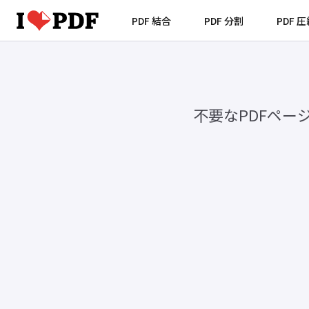
PDF 結合
PDF 分割
PDF 
不要なPDFペ