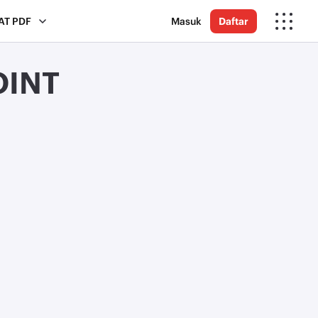
AT PDF
Masuk
Daftar
OINT