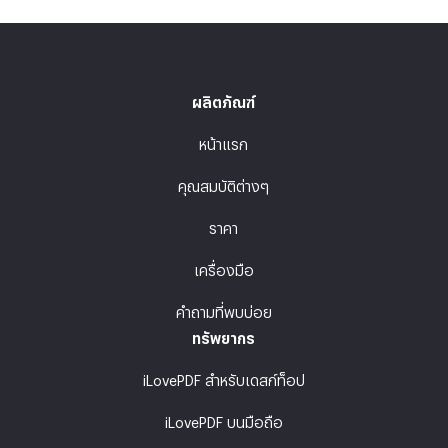
ผลิตภัณฑ์
หน้าแรก
คุณสมบัติต่างๆ
ราคา
เครื่องมือ
คำถามที่พบบ่อย
ทรัพยากร
iLovePDF สำหรับเดสก์ท็อป
iLovePDF บนมือถือ