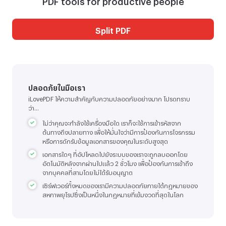
Split PDF
ปลอดภัยในมือเรา
iLovePDF ให้ความสำคัญกับความปลอดภัยอย่างมาก โปรดทราบ
ว่า...
ไม่ว่าคุณจะกำลังใช้เครื่องมือใด เราก็จะใช้การเข้ารหัสจาก
ต้นทางถึงปลายทาง เพื่อให้มั่นใจว่ามีการป้องกันการโจรกรรม
หรือการดักรับข้อมูลเอกสารของคุณในระดับสูงสุด
เอกสารใดๆ ที่อัปโหลดไปยังระบบของเราจะถูกลบออกโดย
อัตโนมัติหลังจากผ่านไปแล้ว 2 ชั่วโมง เพื่อป้องกันการเข้าถึง
จากบุคคลที่สามโดยไม่ได้รับอนุญาต
เซิร์ฟเวอร์ทั้งหมดของเรามีความปลอดภัยภายใต้กฎหมายของ
สหภาพยุโรปซึ่งเป็นหนึ่งในกฎหมายที่เข้มงวดที่สุดในโลก