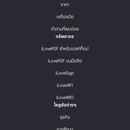
ราคา
เครื่องมือ
คำถามที่พบบ่อย
ทรัพยากร
iLovePDF สำหรับเดสก์ท็อป
iLovePDF บนมือถือ
iLoveSign
iLoveAPI
iLoveIMG
โซลูชันต่างๆ
ธุรกิจ
การศึกษา