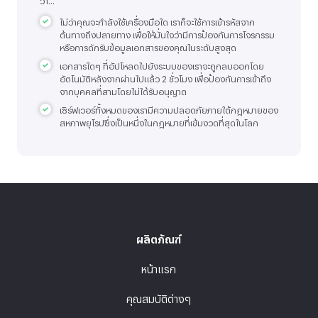
ไม่ว่าคุณจะกำลังใช้เครื่องมือใด เราก็จะใช้การเข้ารหัสจาก
ต้นทางถึงปลายทาง เพื่อให้มั่นใจว่ามีการป้องกันการโจรกรรม
หรือการดักรับข้อมูลเอกสารของคุณในระดับสูงสุด
เอกสารใดๆ ที่อัปโหลดไปยังระบบของเราจะถูกลบออกโดย
อัตโนมัติหลังจากผ่านไปแล้ว 2 ชั่วโมง เพื่อป้องกันการเข้าถึง
จากบุคคลที่สามโดยไม่ได้รับอนุญาต
เซิร์ฟเวอร์ทั้งหมดของเรามีความปลอดภัยภายใต้กฎหมายของ
สหภาพยุโรปซึ่งเป็นหนึ่งในกฎหมายที่เข้มงวดที่สุดในโลก
ผลิตภัณฑ์
หน้าแรก
คุณสมบัติต่างๆ