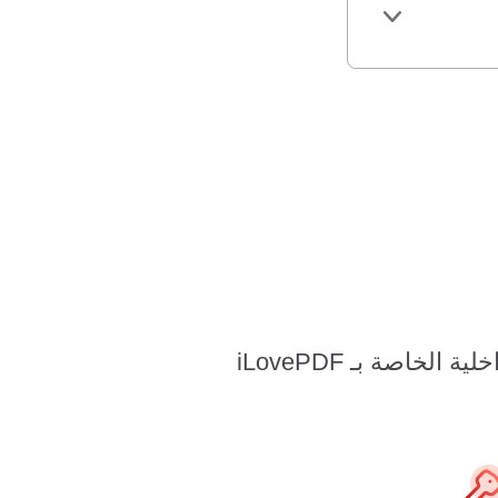
خاصة بـ iLovePDF