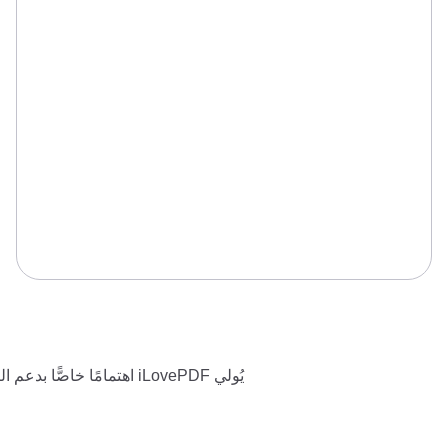
يُولي iLovePDF اهتمامًا خاصًّا بدعم التعليم. هل أنت طالب أو من العاملين في المجال الأكاديمي؟