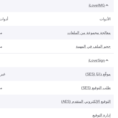
iLoveIMG
الأدوات
أدوات
معالجة مجموعة من الملفات
مح
حجم الملف في المهمة
مح
iLoveSign
موقّع ذاتيًا (SES)
غير 
طلب التوقيع (SES)
مح
التوقيع الإلكتروني المتقدم (AES)
إدارة التوقيع