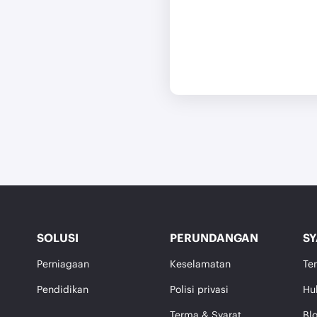
SOLUSI
PERUNDANGAN
SY
Perniagaan
Keselamatan
Te
Pendidikan
Polisi privasi
Hu
Terma & Syarat
Bl