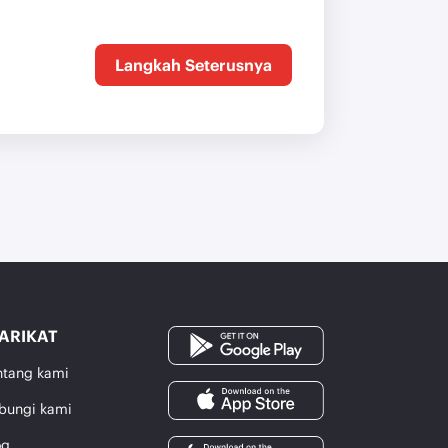
Langkah Seterusnya
ARIKAT
ntang kami
bungi kami
og