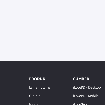
PRODUK
SUMBER
Laman Utama
iLovePDF Desktop
Ciri-ciri
iLovePDF Mobile
Harga
iLoveSign